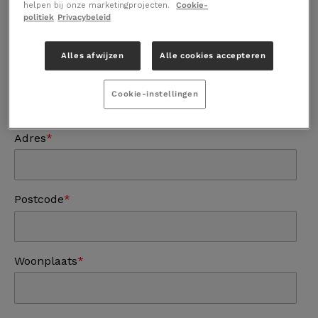
helpen bij onze marketingprojecten.
Cookie-
Voornaam
politiek
Privacybeleid
Alles afwijzen
Alle cookies accepteren
Achternaam
Cookie-instellingen
Adres
Postcode
Woonplaats