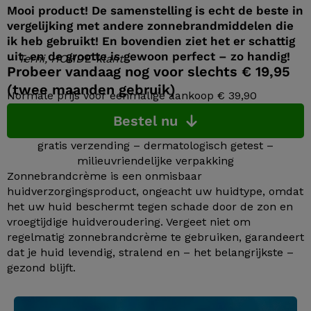
Mooi product! De samenstelling is echt de beste in
vergelijking met andere zonnebrandmiddelen die
ik heb gebruikt! En bovendien ziet het er schattig
uit, en de grootte is gewoon perfect – zo handig!
– Terhi, HOHDE-klant
Probeer vandaag nog voor slechts € 19,95
(twee maanden gebruik)
Normale prijs voor eenmalige aankoop € 39,90
Bestel nu
gratis verzending – dermatologisch getest –
milieuvriendelijke verpakking
Zonnebrandcrème is een onmisbaar
huidverzorgingsproduct, ongeacht uw huidtype, omdat
het uw huid beschermt tegen schade door de zon en
vroegtijdige huidveroudering. Vergeet niet om
regelmatig zonnebrandcrème te gebruiken, garandeert
dat je huid levendig, stralend en – het belangrijkste –
gezond blijft.