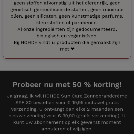
geen stoffen afkomstig uit het dierenrijk, geen
genetisch gemodificeerde stoffen, geen minerale
oliën, geen silicaten, geen kunstmatige parfums,
kleurstoffen of parabenen.
Al onze ingrediënten zijn gedocumenteerd,
biologisch en veganistisch.
Bij HOHDE vindt u producten die gemaakt zijn
met ❤
Probeer nu met 50 % korting!
Ja graag, ik wil HOHDE Sun Care Zonnebrandcrème
SPF 30 bestellen voor € 19,95 inclusief gratis
verzending. U ontvangt dan elke 2 maanden een
nieuwe zending voor € 39,90 (gratis verzending). U
kunt uw abonnement op elk gewenst moment
annuleren of wijzigen.