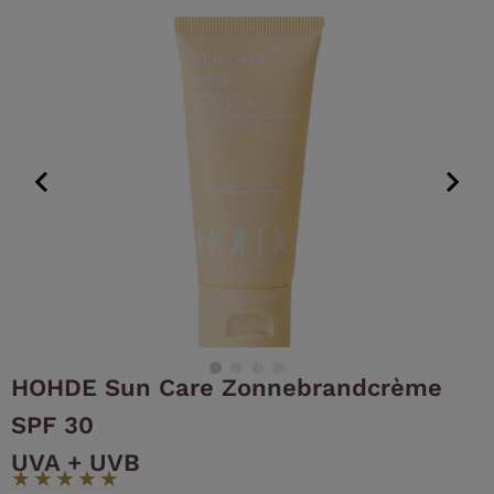
Skip
to
content
HOHDE Sun Care Zonnebrandcrème
SPF 30
UVA + UVB
★
★
★
★
★