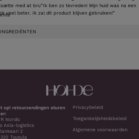
tsætte med at bru”Ik ben zo tevreden! Mijn huid was na een
k veel beter. Ik zal dit product blijven gebruiken!”
Bente
INGREDIËNTEN
Privacybeleid
t op! retourzendingen sturen
ar:
Toegankelijkheidsbeleid
R Nordic
o Axla-logistics
Algemene voorwaarden
lankaari 2
320 Tuusula