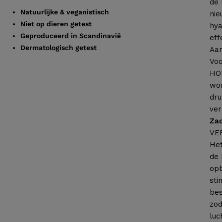
de 
Natuurlijke & veganistisch
nie
Niet op dieren getest
hya
Geproduceerd in Scandinavië
eff
Dermatologisch getest
Aan
Voo
HOH
wor
dru
ver
Zac
VE
Het
de 
opb
sti
bes
zod
luc