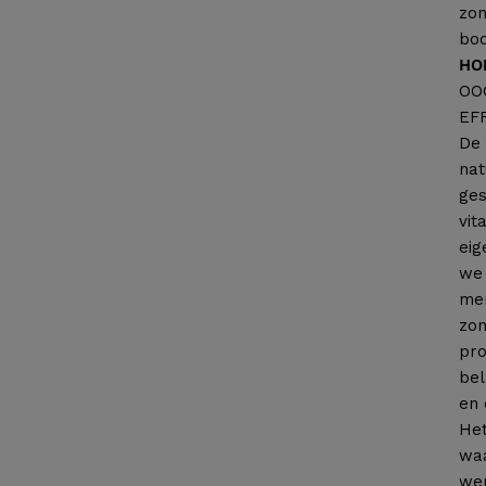
zon
boo
HO
OO
EF
De 
nat
ges
vit
eig
we 
mer
zon
pro
bel
en 
Het
waa
wer