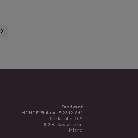
Fabrikant
HOHDE Finland FI23421641
Sarkiantie 409
38200 Sastamala,
Finland