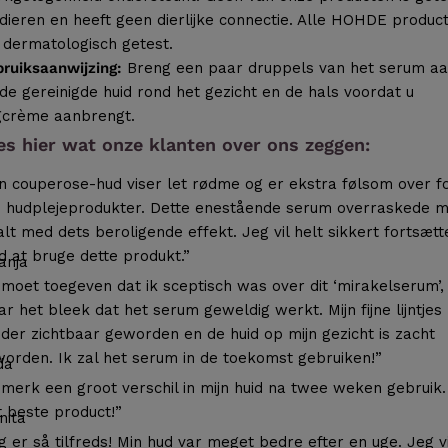
dieren en heeft geen dierlijke connectie. Alle HOHDE produc
n dermatologisch getest.
ruiksaanwijzing:
Breng een paar druppels van het serum a
de gereinigde huid rond het gezicht en de hals voordat u
gcrème aanbrengt.
es hier wat onze klanten over ons zeggen:
n couperose-hud viser let rødme og er ekstra følsom over f
 hudplejeprodukter. Dette enestående serum overraskede m
alt med dets beroligende effekt. Jeg vil helt sikkert fortsætt
 at bruge dette produkt.”
anja
 moet toegeven dat ik sceptisch was over dit ‘mirakelserum’,
r het bleek dat het serum geweldig werkt. Mijn fijne lijntjes 
der zichtbaar geworden en de huid op mijn gezicht is zacht
orden. Ik zal het serum in de toekomst gebruiken!”
da
 merk een groot verschil in mijn huid na twee weken gebruik.
 beste product!”
nita
g er så tilfreds! Min hud var meget bedre efter en uge. Jeg vi