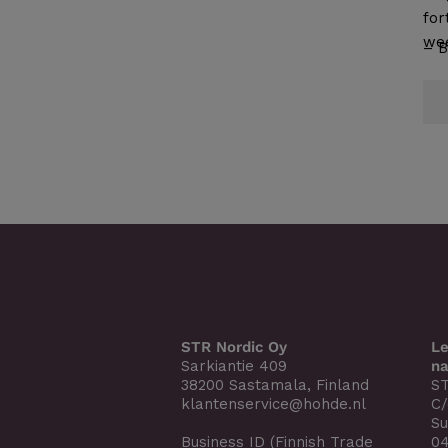
for
wee
– 
STR Nordic Oy
Le
Sarkiantie 409
na
38200 Sastamala, Finland
ST
klantenservice@hohde.nl
C/
Su
Business ID (Finnish Trade
04