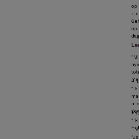
op 
zij
Geb
op 
da
Le
“Mi
nye
tot
med
– T
“Ik
maa
min
gew
– I
“Ik
Het
– A
“Je