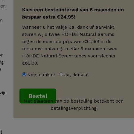
ten
Kies een bestelinterval van 6 maanden en
bespaar extra €24,95!
an
Wanneer u het vakje 'Ja, dank u!' aanvinkt,
sturen wij u twee HOHDE Natural Serums
tegen de speciale prijs van €34,90! In de
toekomst ontvangt u elke 6 maanden twee
or
HOHDE Natural Serum tubes voor slechts
ig
€69,90.
e
Nee, dank u!
Ja, dank u!
zijn
Bestel
Het plaatsen van de bestelling betekent een
betalingsverplichting
l