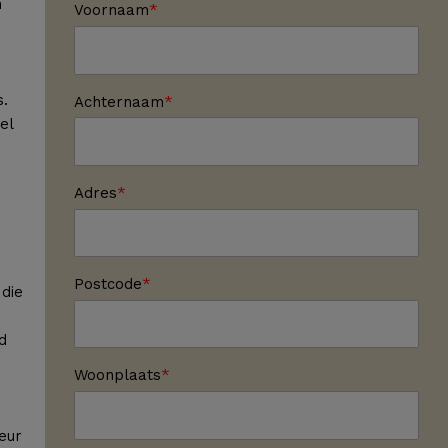
n
Voornaam
s.
Achternaam
el
Adres
Postcode
die
d
Woonplaats
leur