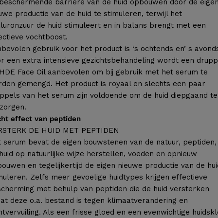
beschermende barrière van de huid opbouwen door de eige
uwe productie van de huid te stimuleren, terwijl het
luronzuur de huid stimuleert en in balans brengt met een
ectieve vochtboost.
bevolen gebruik voor het product is ‘s ochtends en’ s avond
r een extra intensieve gezichtsbehandeling wordt een drupp
DE Face Oil aanbevolen om bij gebruik met het serum te
den gemengd. Het product is royaal en slechts een paar
ppels van het serum zijn voldoende om de huid diepgaand te
zorgen.
ht effect van peptiden
RSTERK DE HUID MET PEPTIDEN
 serum bevat de eigen bouwstenen van de natuur, peptiden, 
huid op natuurlijke wijze herstellen, voeden en opnieuw
ouwen en tegelijkertijd de eigen nieuwe productie van de hui
muleren. Zelfs meer gevoelige huidtypes krijgen effectieve
cherming met behulp van peptiden die de huid versterken
at deze o.a. bestand is tegen klimaatverandering en
htvervuiling. Als een frisse gloed en een evenwichtige huidsk