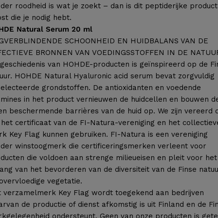
der roodheid is wat je zoekt – dan is dit peptiderijke produc
st die je nodig hebt.
HDE Natural Serum 20 ml
GVERBLINDENDE SCHOONHEID EN HUIDBALANS VAN DE
FECTIEVE BRONNEN VAN VOEDINGSSTOFFEN IN DE NATUU
geschiedenis van HOHDE-producten is geïnspireerd op de Fi
uur. HOHDE Natural Hyaluronic acid serum bevat zorgvuldig
electeerde grondstoffen. De antioxidanten en voedende
amines in het product vernieuwen de huidcellen en bouwen d
en beschermende barrières van de huid op. We zijn vereerd 
het certificaat van de FI-Natura-vereniging en het collectiev
k Key Flag kunnen gebruiken. FI-Natura is een vereniging
der winstoogmerk die certificeringsmerken verleent voor
ducten die voldoen aan strenge milieueisen en pleit voor het
ang van het bevorderen van de diversiteit van de Finse natu
overvloedige vegetatie.
 verzamelmerk Key Flag wordt toegekend aan bedrijven
rvan de productie of dienst afkomstig is uit Finland en de Fi
kgelegenheid ondersteunt. Geen van onze producten is gete